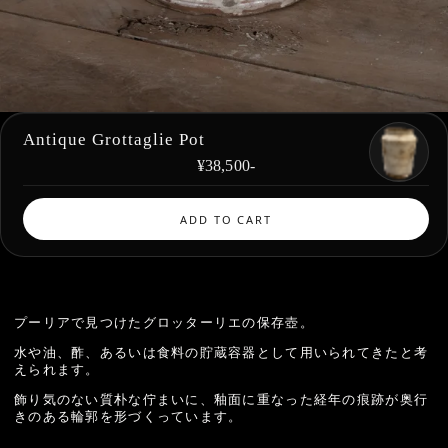
Antique Grottaglie Pot
¥38,500
-
ADD TO CART
プーリアで見つけたグロッターリエの保存壺。
水や油、酢、あるいは食料の貯蔵容器として用いられてきたと考
えられます。
飾り気のない質朴な佇まいに、
釉面に重なった経年の痕跡が
奥行
きのある輪郭を形づくっています。