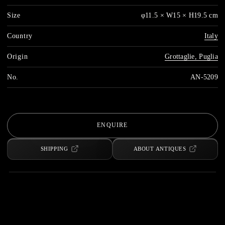
Size
φ11.5 × W15 × H19.5 cm
Country
Italy
Origin
Grottaglie, Puglia
No.
AN-5209
ENQUIRE
SHIPPING
ABOUT ANTIQUES