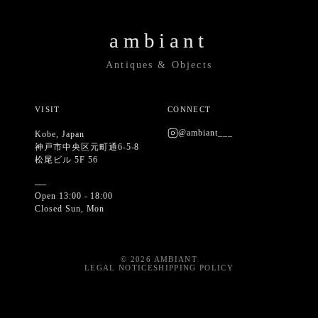
ambiant
Antiques & Objects
VISIT
CONNECT
@ambiant___
Kobe, Japan
神戸市中央区元町通6-5-8
松尾ビル 5F 56
—
Open 13:00 - 18:00
Closed Sun, Mon
©
2026
AMBIANT
LEGAL NOTICE
SHIPPING POLICY