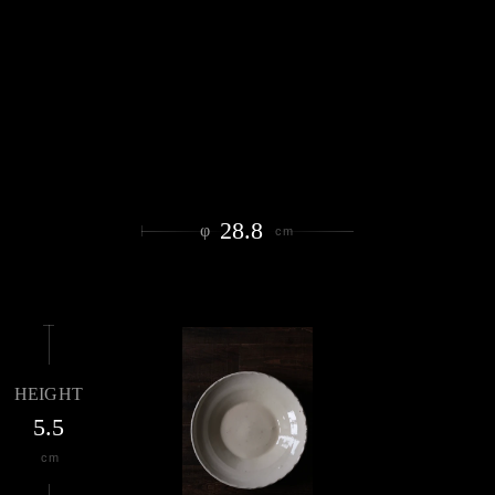
28.8
φ
cm
HEIGHT
5.5
cm