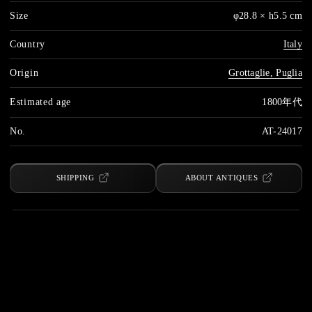
Size
φ28.8 × h5.5 cm
Country
Italy
Origin
Grottaglie, Puglia
Estimated age
1800年代
No.
AT-24017
SHIPPING
ABOUT ANTIQUES