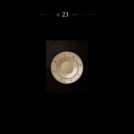
23
φ
cm