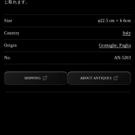
じ取れます。
Size
φ22.5 cm × h 6cm
Country
Italy
Origin
Grottaglie, Puglia
No.
AN-5203
SHIPPING
ABOUT ANTIQUES