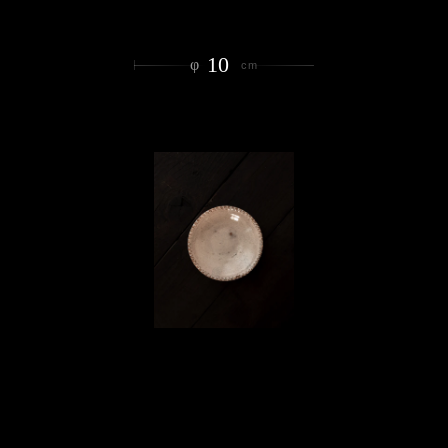
10
φ
cm