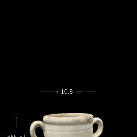
10.8
φ
cm
HEIGHT