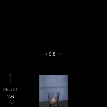
6.8
φ
cm
HEIGHT
7.6
cm